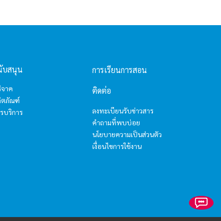
website? Ask me anything!
hello5
I'm your AI Assistant! Curious about this
นับสนุน
การเรียนการสอน
website? Ask me anything!
ิจาค
ติดต่อ
ิตภัณฑ์
hello6
ลงทะเบียนรับข่าวสาร
รบริการ
คำถามที่พบบ่อย
I'm your AI Assistant! Curious about this
นโยบายความเป็นส่วนตัว
website? Ask me anything!
เงื่อนไขการใช้งาน