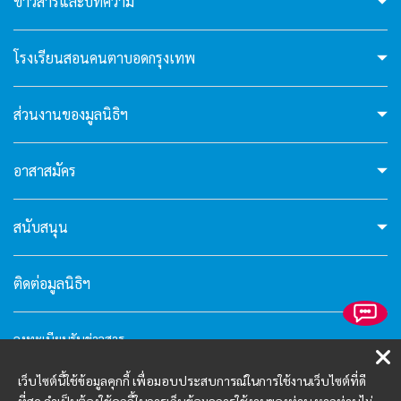
hello5
ข่าวสารและบทความ
I'm your AI Assistant! Curious about this
โรงเรียนสอนคนตาบอดกรุงเทพ
website? Ask me anything!
ส่วนงานของมูลนิธิฯ
hello6
อาสาสมัคร
I'm your AI Assistant! Curious about this
website? Ask me anything!
สนับสนุน
ติดต่อมูลนิธิฯ
ลงทะเบียนรับข่าวสาร
คำถามที่พบบ่อย
เว็บไซต์นี้ใช้ข้อมูลคุกกี้ เพื่อมอบประสบการณ์ในการใช้งานเว็บไซต์ที่ดี
นโยบายความเป็นส่วนตัว