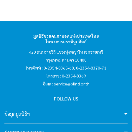
hello2
I'm your AI Assistant! Curious about this
website? Ask me anything!
มูลนิธิช่วยคนตาบอดแห่งประเทศไทย
ในพระบรมราชินูปถัมภ์
hello3
420 ถนนราชวิถี แขวงทุ่งพญาไท เขตราชเทวี
กรุงเทพมหานคร 10400
I'm your AI Assistant! Curious about this
โทรศัพท์ : 0-2354-8365-68, 0-2354-8370-71
website? Ask me anything!
โทรสาร : 0-2354-8369
อีเมล :
service@blind.or.th
hello4
FOLLOW US
I'm your AI Assistant! Curious about this
ข้อมูลมูลนิธิฯ
website? Ask me anything!