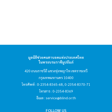
hello1
I'm your AI Assistant! Curious about this
website? Ask me anything!
hello2
มูลนิธิช่วยคนตาบอดแห่งประเทศไทย
I'm your AI Assistant! Curious about this
ในพระบรมราชินูปถัมภ์
website? Ask me anything!
420 ถนนราชวิถี แขวงทุ่งพญาไท เขตราชเทวี
กรุงเทพมหานคร 10400
hello3
โทรศัพท์ : 0-2354-8365-68, 0-2354-8370-71
โทรสาร : 0-2354-8369
อีเมล :
service@blind.or.th
I'm your AI Assistant! Curious about this
website? Ask me anything!
FOLLOW US