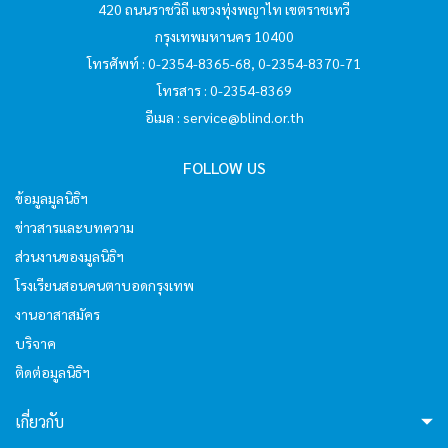
420 ถนนราชวิถี แขวงทุ่งพญาไท เขตราชเทวี
กรุงเทพมหานคร 10400
hello3
โทรศัพท์ : 0-2354-8365-68, 0-2354-8370-71
โทรสาร : 0-2354-8369
อีเมล :
service@blind.or.th
I'm your AI Assistant! Curious about this
website? Ask me anything!
FOLLOW US
ข้อมูลมูลนิธิฯ
hello4
ข่าวสารและบทความ
ส่วนงานของมูลนิธิฯ
I'm your AI Assistant! Curious about this
website? Ask me anything!
โรงเรียนสอนคนตาบอดกรุงเทพ
งานอาสาสมัคร
บริจาค
hello5
ติดต่อมูลนิธิฯ
I'm your AI Assistant! Curious about this
เกี่ยวกับ
website? Ask me anything!