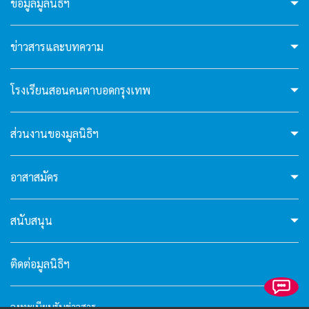
ข้อมูลมูลนิธิฯ
website? Ask me anything!
hello5
ข่าวสารและบทความ
I'm your AI Assistant! Curious about this
โรงเรียนสอนคนตาบอดกรุงเทพ
website? Ask me anything!
ส่วนงานของมูลนิธิฯ
hello6
อาสาสมัคร
I'm your AI Assistant! Curious about this
website? Ask me anything!
สนับสนุน
ติดต่อมูลนิธิฯ
ลงทะเบียนรับข่าวสาร