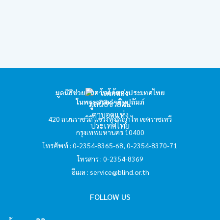
website? Ask me anything!
hello2
I'm your AI Assistant! Curious about this
website? Ask me anything!
มูลนิธิช่วยคนตาบอดแห่งประเทศไทย
ในพระบรมราชินูปถัมภ์
hello3
420 ถนนราชวิถี แขวงทุ่งพญาไท เขตราชเทวี
กรุงเทพมหานคร 10400
I'm your AI Assistant! Curious about this
โทรศัพท์ : 0-2354-8365-68, 0-2354-8370-71
website? Ask me anything!
โทรสาร : 0-2354-8369
อีเมล :
service@blind.or.th
hello4
FOLLOW US
I'm your AI Assistant! Curious about this