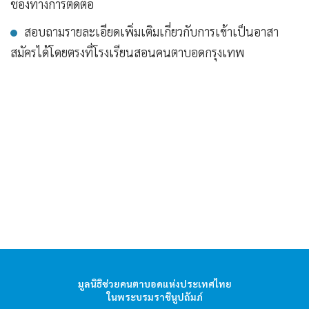
ช่องทางการติดต่อ
สอบถามรายละเอียดเพิ่มเติมเกี่ยวกับการเข้าเป็นอาสา
สมัครได้โดยตรงที่โรงเรียนสอนคนตาบอดกรุงเทพ
hello1
I'm your AI Assistant! Curious about this
มูลนิธิช่วยคนตาบอดแห่งประเทศไทย
website? Ask me anything!
ในพระบรมราชินูปถัมภ์