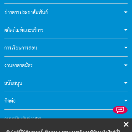
hello5
ข่าวสารประชาสัมพันธ์
I'm your AI Assistant! Curious about this
ผลิตภัณฑ์และบริการ
website? Ask me anything!
การเรียนการสอน
hello6
งานอาสาสมัคร
I'm your AI Assistant! Curious about this
website? Ask me anything!
สนับสนุน
ติดต่อ
ลงทะเบียนรับข่าวสาร
คำถามที่พบบ่อย