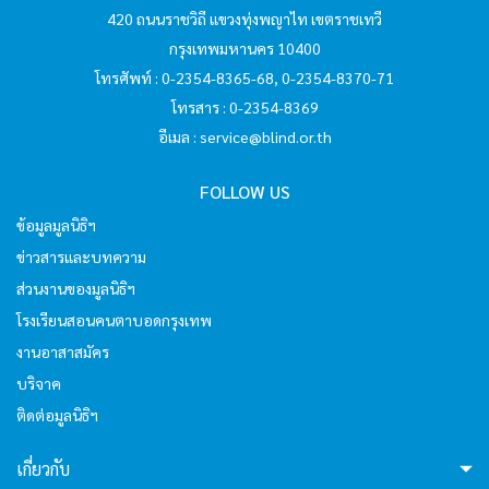
420 ถนนราชวิถี แขวงทุ่งพญาไท เขตราชเทวี
hello2
กรุงเทพมหานคร 10400
โทรศัพท์ : 0-2354-8365-68, 0-2354-8370-71
โทรสาร : 0-2354-8369
I'm your AI Assistant! Curious about this
website? Ask me anything!
อีเมล :
service@blind.or.th
FOLLOW US
hello3
ข้อมูลมูลนิธิฯ
ข่าวสารและบทความ
I'm your AI Assistant! Curious about this
ส่วนงานของมูลนิธิฯ
website? Ask me anything!
โรงเรียนสอนคนตาบอดกรุงเทพ
งานอาสาสมัคร
hello4
บริจาค
ติดต่อมูลนิธิฯ
I'm your AI Assistant! Curious about this
website? Ask me anything!
เกี่ยวกับ