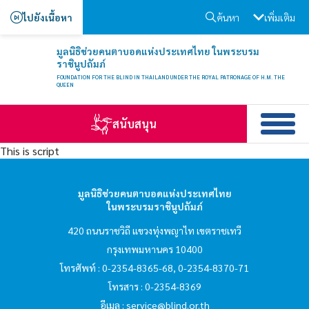
ไปยังเนื้อหา
ค้นหา
เพิ่มเติม
hello1
มูลนิธิช่วยคนตาบอดแห่งประเทศไทย ในพระบรม
I'm your AI Assistant! Curious about this
ราชินูปถัมภ์
website? Ask me anything!
FOUNDATION FOR THE BLIND IN THAILAND UNDER THE ROYAL PATRONAGE OF H.M. THE
QUEEN
hello2
สนับสนุน
This is script
I'm your AI Assistant! Curious about this
website? Ask me anything!
มูลนิธิช่วยคนตาบอดแห่งประเทศไทย
ในพระบรมราชินูปถัมภ์
hello3
420 ถนนราชวิถี แขวงทุ่งพญาไท เขตราชเทวี
กรุงเทพมหานคร 10400
I'm your AI Assistant! Curious about this
โทรศัพท์ : 0-2354-8365-68, 0-2354-8370-71
website? Ask me anything!
โทรสาร : 0-2354-8369
อีเมล :
service@blind.or.th