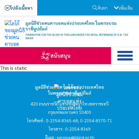
ไปยังเนื้อหา
ค้นหา
เพิ่มเติม
hello1
มูลนิธิช่วยคนตาบอดแห่งประเทศไทย ในพระบรม
I'm your AI Assistant! Curious about this
ราชินูปถัมภ์
website? Ask me anything!
FOUNDATION FOR THE BLIND IN THAILAND UNDER THE ROYAL PATRONAGE OF H.M. THE
QUEEN
hello2
สนับสนุน
This is static
I'm your AI Assistant! Curious about this
website? Ask me anything!
มูลนิธิช่วยคนตาบอดแห่งประเทศไทย
ในพระบรมราชินูปถัมภ์
hello3
420 ถนนราชวิถี แขวงทุ่งพญาไท เขตราชเทวี
กรุงเทพมหานคร 10400
I'm your AI Assistant! Curious about this
โทรศัพท์ : 0-2354-8365-68, 0-2354-8370-71
website? Ask me anything!
โทรสาร : 0-2354-8369
อีเมล :
service@blind.or.th