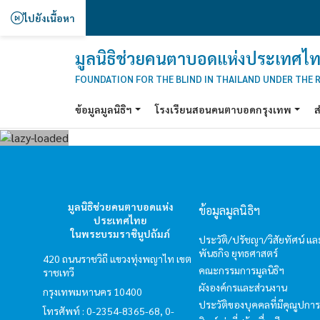
ไปยังเนื้อหา
มูลนิธิช่วยคนตาบอดแห่งประเทศไท
FOUNDATION FOR THE BLIND IN THAILAND UNDER THE 
ข้อมูลมูลนิธิฯ
โรงเรียนสอนคนตาบอดกรุงเทพ
ส
มูลนิธิช่วยคนตาบอดแห่ง
ข้อมูลมูลนิธิฯ
ประเทศไทย
ในพระบรมราชินูปถัมภ์
ประวัติ/ปรัชญา/วิสัยทัศน์ แล
พันธกิจ ยุทธศาสตร์
420 ถนนราชวิถี แขวงทุ่งพญาไท เขต
คณะกรรมการมูลนิธิฯ
ราชเทวี
ผังองค์กรและส่วนงาน
กรุงเทพมหานคร 10400
ประวัติของบุคคลที่มีคุณูปการ
โทรศัพท์ : 0-2354-8365-68, 0-