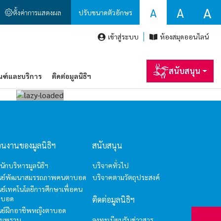
A
A
A
ตั้งค่าการแสดงผล
ปรับขนาดตัวอักษร
I'm your AI Assistant! Curious about this
website? Ask me anything!
เข้าสู่ระบบ
ห้องสมุดออนไลน์
hello2
สนับสนุน
ณฑ์และบริการ
ติดต่อมูลนิธิฯ
I'm your AI Assistant! Curious about this
website? Ask me anything!
hello3
วนงานของมูลนิธิฯ
สนับสนุน
I'm your AI Assistant! Curious about this
นักบริหารมูลนิธิฯ
บริจาคทั่วไป
website? Ask me anything!
ูนย์พัฒนาสมรรถภาพคนตาบอด
บริจาคตามวัตถุประสงค์
นย์เทคโนโลยีการศึกษาเพื่อคน
าบอด
ติดต่อมูลนิธิฯ
hello4
นย์ฝึกอาชีพหญิงตาบอด
ามพราน
ลงทะเบียนรับข่าวสาร