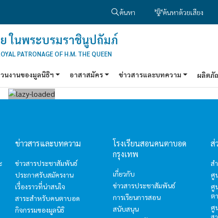
ค้นหา
ค้นหาด้วยเสียง
ย ในพระบรมราชินูปถัมภ์
ROYAL PATRONAGE OF H.M. THE QUEEN
่วนงานของมูลนิธิฯ
อาสาสมัคร
ข่าวสารและบทความ
ผลิตภั
ข่าวสารและบทความ
โรงเรียนสอนคนตาบอด
ส่
กรุงเทพ
ะ
ข่าวสารประชาสัมพันธ์
สำ
เกี่ยวกับ
ประกาศรับสมัครงาน
ศ
ข่าวสารประชาสัมพันธ์
เรื่องราวที่น่าสนใจ
ศู
ต
การเรียนการสอน
สาระสำหรับคนตาบอด
ศู
สนับสนุน
กิจกรรมของมูลนิธิ
ส