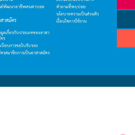
ูนย์พัฒนาอาชีพคนตาบอด
คำถามที่พบบ่อย
I'm your AI Assistant! Curious about this
นโยบายความเป็นส่วนตัว
website? Ask me anything!
าสาสมัคร
เงื่อนไขการใช้งาน
อมูลเกี่ยวกับประเภทของอาสา
hello5
ัคร
เบียบการขอใบรับรอง
I'm your AI Assistant! Curious about this
ัครสมาชิกการเป็นอาสาสมัคร
website? Ask me anything!
hello6
I'm your AI Assistant! Curious about this
website? Ask me anything!