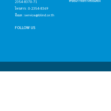
ศิษย์เก่าที่สร้างชื่อเสียง
2354-8370-71
โทรสาร : 0-2354-8369
อีเมล :
service@blind.or.th
FOLLOW US