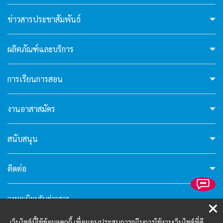
hello5
ข่าวสารประชาสัมพันธ์
I'm your AI Assistant! Curious about this
ผลิตภัณฑ์และบริการ
website? Ask me anything!
การเรียนการสอน
hello6
งานอาสาสมัคร
I'm your AI Assistant! Curious about this
website? Ask me anything!
สนับสนุน
ติดต่อ
ลงทะเบียนรับข่าวสาร
คำถามที่พบบ่อย
เว็บไซต์นี้ใช้ข้อมูลคุกกี้ เพื่อมอบประสบการณ์ในการใช้งานเว็บไซต์ที่ดี