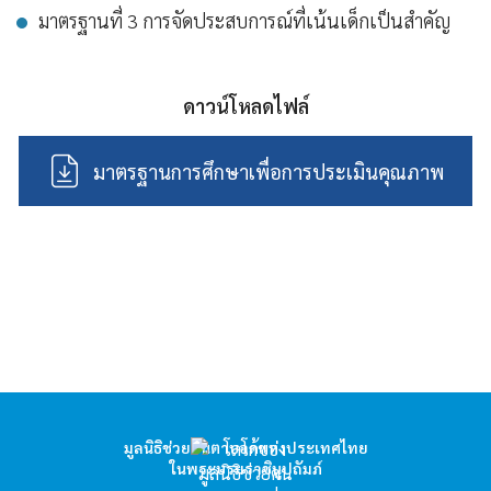
มาตรฐานที่ 3 การจัดประสบการณ์ที่เน้นเด็กเป็นสำคัญ
ดาวน์โหลดไฟล์
มาตรฐานการศึกษาเพื่อการประเมินคุณภาพ
hello1
I'm your AI Assistant! Curious about this
มูลนิธิช่วยคนตาบอดแห่งประเทศไทย
website? Ask me anything!
ในพระบรมราชินูปถัมภ์