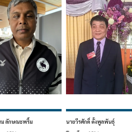
ม ลักษณะพริ้ม
นายวีรศักดิ์ ตั้งพูลพันธุ์