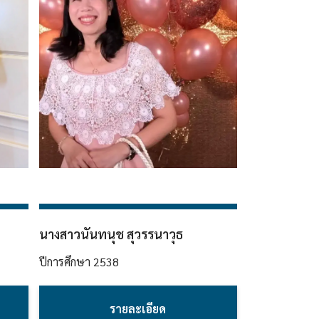
hello1
นางสาวนันทนุช สุวรรนาวุธ
I'm your AI Assistant! Curious about this
ปีการศึกษา
2538
website? Ask me anything!
รายละเอียด
hello2