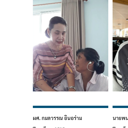
ผศ. กมลวรรณ อินอร่าม
นายพน